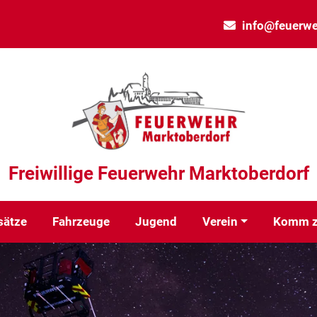
info@feuerwe
Freiwillige Feuerwehr Marktoberdorf
sätze
Fahrzeuge
Jugend
Verein
Komm z