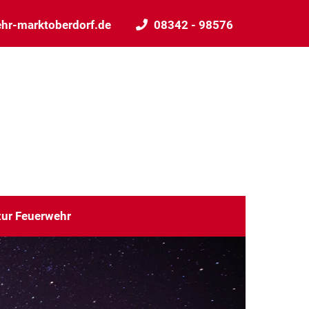
hr-marktoberdorf.de
08342 - 98576
ur Feuerwehr